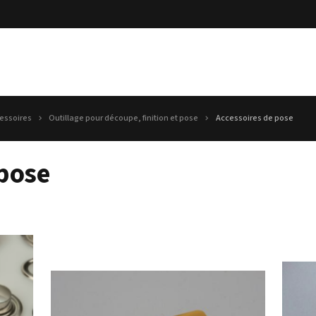
essoires
Outillage pour découpe, finition et pose
Accessoires de pose
 pose