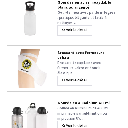
Gourdes en acier inoxydable
blanc ou argenté
Gourde inox avec paille intégrée
: pratique, élégante et facile à
nettoyer.
L’alliée idéale pour le sport, le
Voir le détail
quotidien et les voyages.
Brassard avec fermeture
velcro
Brassard de capitaine avec
fermeture velcro et boucle
élastique
Voir le détail
Gourde en aluminium 400 ml
Gourde en aluminium de 400 ml,
imprimable par sublimation ou
impression UV.
Les gourdes WB-400 sont fournies
Voir le détail