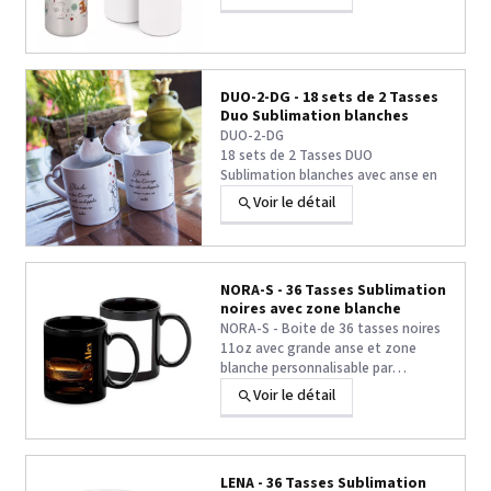
avec un embout + couvercle ainsi
qu'un bouchon à vis et
mousqueton.
Disponible en couleur argent ou
blanc brillant.
DUO-2-DG - 18 sets de 2 Tasses
Certification
REACH (EG) No.
Duo Sublimation blanches
1907/2006.
DUO-2-DG
18 sets de 2 Tasses DUO
Sublimation blanches avec anse en
forme de coeur - Idéal pour la Saint-
Voir le détail
Valentin
NORA-S - 36 Tasses Sublimation
noires avec zone blanche
NORA-S - Boite de 36 tasses noires
11oz avec grande anse et zone
blanche personnalisable par
Sublimation
Voir le détail
LENA - 36 Tasses Sublimation