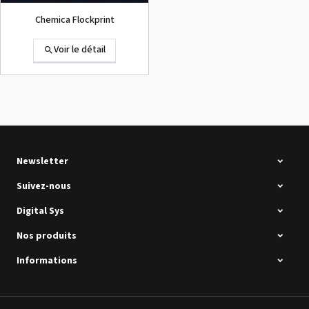
Chemica Flockprint
Voir le détail
Summa D120 Occasion
Voir le détail
Newsletter
Suivez-nous
Digital Sys
Nos produits
Intec Holographic Milkyway
Flaring Film
Informations
Voir le détail
Sefa ROTEX LITE - occasion