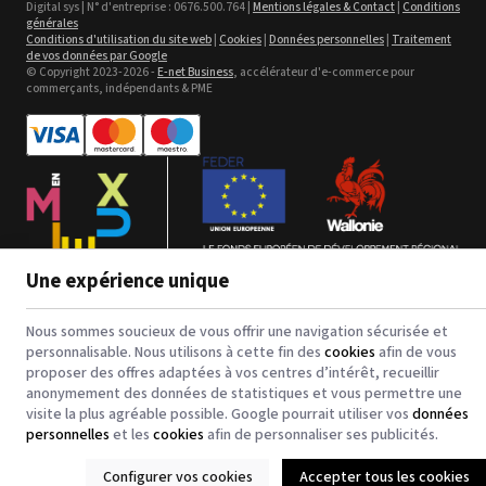
Digital sys | N° d'entreprise : 0676.500.764 |
Mentions légales & Contact
|
Conditions
générales
Voir le détail
Conditions d'utilisation du site web
|
Cookies
|
Données personnelles
|
Traitement
de vos données par Google
© Copyright 2023-2026 -
E-net Business
, accélérateur d'e-commerce pour
commerçants, indépendants & PME
Bannière en textile -
polyester pour impression jet
Une expérience unique
d'encre
Voir le détail
Nous sommes soucieux de vous offrir une navigation sécurisée et
123CTP - Comfort Line - 3 in 1
personnalisable. Nous utilisons à cette fin des
cookies
afin de vous
Digital Inkjet Computer to
Plate - Plaques PS et CtCP
proposer des offres adaptées à vos centres d’intérêt, recueillir
Voir le détail
anonymement des données de statistiques et vous permettre une
visite la plus agréable possible. Google pourrait utiliser vos
données
personnelles
et les
cookies
afin de personnaliser ses publicités.
Configurer vos cookies
Accepter tous les cookies