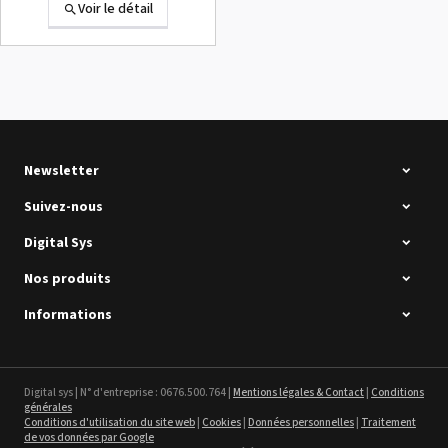
Voir le détail
Summa D120 Occasion
Voir le détail
Newsletter
Suivez-nous
Digital Sys
Nos produits
Intec Holographic Milkyway
Flaring Film
Informations
Voir le détail
Sefa ROTEX LITE - occasion
Digital sys | N° d'entreprise : 0676.500.764 |
Mentions légales & Contact
|
Conditions
générales
Voir le détail
Conditions d'utilisation du site web
|
Cookies
|
Données personnelles
|
Traitement
de vos données par Google