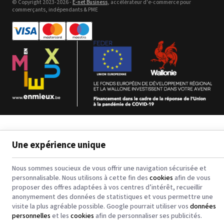
© Copyright 2023-2026 -
E-net Business
, accélérateur d'e-commerce pour
commerçants, indépendants & PME
Bannière en textile -
polyester pour impression jet
d'encre
Voir le détail
123CTP - Comfort Line - 3 in 1
Digital Inkjet Computer to
Plate - Plaques PS et CtCP
Une expérience unique
Voir le détail
Nous sommes soucieux de vous offrir une navigation sécurisée et
personnalisable. Nous utilisons à cette fin des
cookies
afin de vous
proposer des offres adaptées à vos centres d’intérêt, recueillir
anonymement des données de statistiques et vous permettre une
visite la plus agréable possible. Google pourrait utiliser vos
données
personnelles
et les
cookies
afin de personnaliser ses publicités.