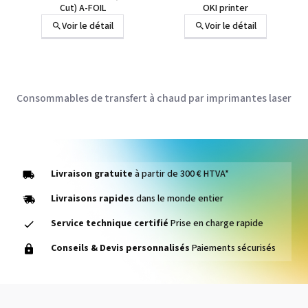
Cut) A-FOIL
OKI printer
Voir le détail
Voir le détail
Consommables de transfert à chaud par imprimantes laser
Livraison gratuite
à partir de 300 € HTVA*
Livraisons rapides
dans le monde entier
Service technique certifié
Prise en charge rapide
Conseils & Devis personnalisés
Paiements sécurisés