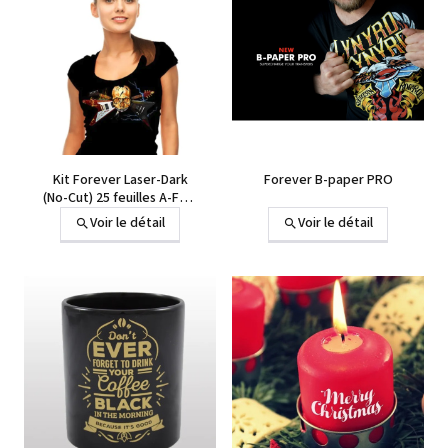
Kit Forever Laser-Dark
Forever B-paper PRO
(No-Cut) 25 feuilles A-FOIL
+ 25 feuilles B-paper PRO
Voir le détail
Voir le détail