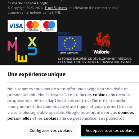
de vos données par Google
© Copyright 2023-2026 -
E-net Business
, accélérateur d'e-commerce pour
commerçants, indépendants & PME
Bannière en textile -
polyester pour impression jet
d'encre
Voir le détail
Une expérience unique
123CTP - Comfort Line - 3 in 1
Digital Inkjet Computer to
Nous sommes soucieux de vous offrir une navigation sécurisée et
Plate - Plaques PS et CtCP
personnalisable. Nous utilisons à cette fin des
cookies
afin de vous
Voir le détail
proposer des offres adaptées à vos centres d’intérêt, recueillir
anonymement des données de statistiques et vous permettre une
visite la plus agréable possible. Google pourrait utiliser vos
données
personnelles
et les
cookies
afin de personnaliser ses publicités.
Configurer vos cookies
Accepter tous les cookies