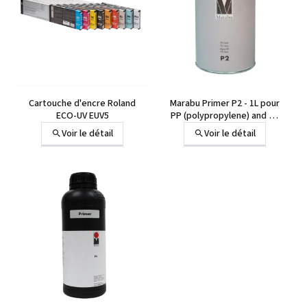
+4 autres
Cartouche d'encre Roland
Marabu Primer P2 - 1L pour
ECO-UV EUV5
PP (polypropylene) and PE
(polyethylene)
Voir le détail
Voir le détail