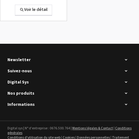
Voir le détail
Summa D120 Occasion
Voir le détail
Newsletter
Suivez-nous
Digital Sys
Nos produits
Intec Holographic Milkyway
Flaring Film
Informations
Voir le détail
Sefa ROTEX LITE - occasion
Digital sys | N° d'entreprise : 0676.500.764 |
Mentions légales & Contact
|
Conditions
générales
Voir le détail
Conditions d'utilisation du site web
|
Cookies
|
Données personnelles
|
Traitement