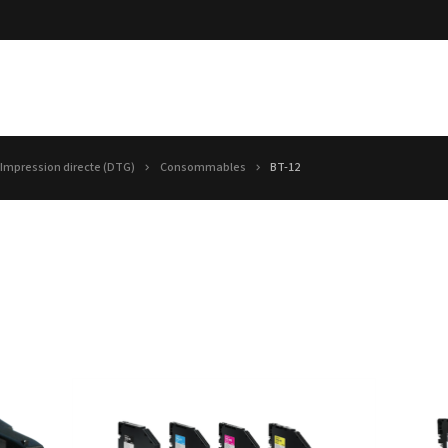
Impression directe (DTG)
Consommables
BT-12