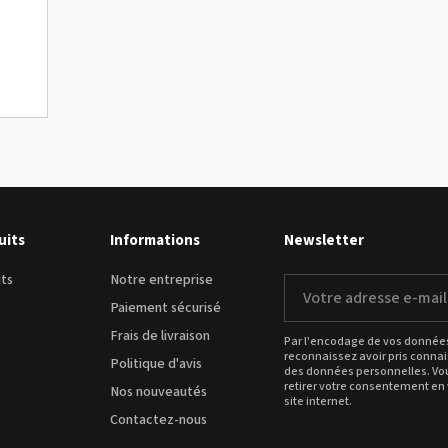
uits
Informations
Newsletter
its
Notre entreprise
Votre
adresse
Paiement sécurisé
e-
Frais de livraison
mail
Par l'encodage de vos données 
reconnaissez avoir pris connai
Politique d'avis
des données personnelles
. V
retirer votre consentement en 
Nos nouveautés
site internet.
Contactez-nous