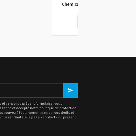
Chemica Hotmark Révolution - petit
format
Voir le détail
Kit avec Ricoh RI 10
Pretreatmaker IV + S
DTG 40 x 50 / OCC
Voir le 
et l'envoi du présent formulaire, vous
ssance et accepté notre politique de
protection
ous pouvez à tout moment exercer vos droits et
vous rendant sur la page « contact » du présent