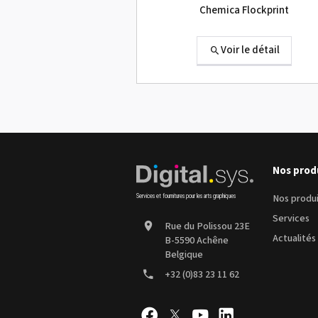
Chemica Flockprint
Voir le détail
Sefa ROTEX LITE - occasion
Nos prod
Nos produ
Voir le détail
Services
Rue du Polissou 23E
Actualités
B-5590 Achêne
Belgique
+32 (0)83 23 11 62