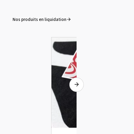
Nos produits en liquidation
Summa D120 
Voir le 