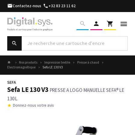
Contactez-nous
+32 83 23 11 62
Nos produits
Impression textile
Presse à chaud
Electromagnétique
Sefa LE 130 V3
SEFA
Sefa LE 130 V3
PRESSE A LOGO MANUELLE SEFA® LE
130 L
Donnez-nous votre avis