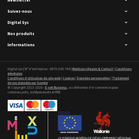
Newsletter
Suivez-nous
Digital Sys
Nos produits
Intec Holographic Milkyway
Flaring Film
Informations
Voir le détail
Sefa ROTEX LITE - occasion
Digital sys | N° d'entreprise : 0676.500.764 |
Mentions légales & Contact
|
Conditions
générales
Voir le détail
Conditions d'utilisation du site web
|
Cookies
|
Données personnelles
|
Traitement
de vos données par Google
© Copyright 2023-2026 -
E-net Business
, accélérateur d'e-commerce pour
commerçants, indépendants & PME
Bannière en textile -