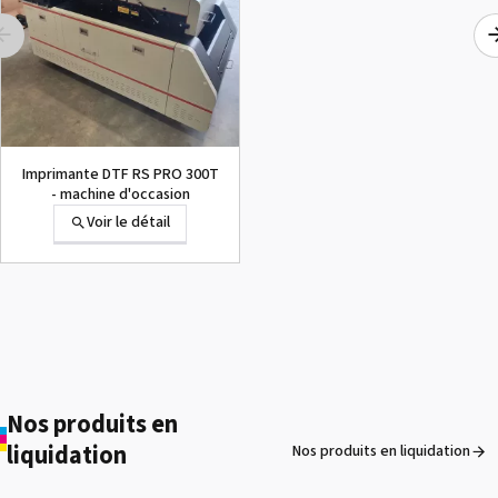
Sefa ROTEX PRO v5
Voir le détail
Imprimante DTF RS PRO 300T
- machine d'occasion
Voir le détail
Secabo TC7 SMART -
Presse à chaud à
ouverture automatique
Voir le détail
40cm x 50cm
Nos produits en
liquidation
Nos produits en liquidation