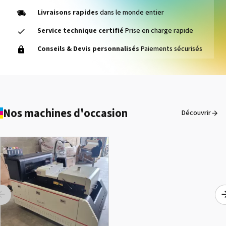
Livraisons rapides
dans le monde entier
Service technique certifié
Prise en charge rapide
Cleaning Cartridge for
Conseils & Devis personnalisés
Paiements sécurisés
CJ/FJ/BN-20D/TY-300
Voir le détail
Nos machines d'occasion
Découvrir
Color Prime - Bouteille
d'encre couleur (CMJN)
pour imprimante DTF
Voir le détail
Prestige (1000 ml)