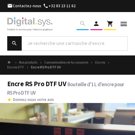
Contactez-nous
+32 83 23 11 62
Nos produits
Consommables et Accessoires
Encres
Encres DTF
Encre RS Pro DTF UV
Encre RS Pro DTF UV
Bouteille d'1 L d'encre pour
RS Pro DTF UV
Donnez-nous votre avis