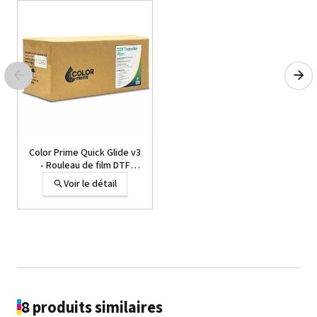
Color Prime Quick Glide v3
- Rouleau de film DTF
33cm, 35 cm et 60 cm -
Voir le détail
Pelage instantané -
Double coated
8 produits similaires