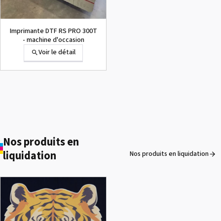
Imprimante DTF RS PRO 300T
- machine d'occasion
Voir le détail
Roland S-PG2 - Encres
DTF pour imprimante BY-
20 et TY-300, cartouches
Voir le détail
Nos produits en
de 220cc et 500cc
liquidation
Nos produits en liquidation
ROLAND DG VersaArt RE-640 /
OCCASION
Voir le détail