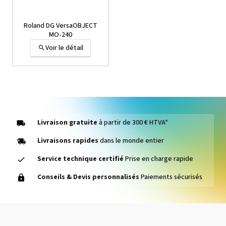
Roland DG VersaOBJECT
MO-240
Voir le détail
Livraison gratuite
à partir de 300 € HTVA*
Livraisons rapides
dans le monde entier
Service technique certifié
Prise en charge rapide
Roland DG VersaOBJECT
Conseils & Devis personnalisés
Paiements sécurisés
CO-300i / CO-640i
Voir le détail