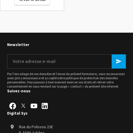
Summa D120 Occasion
Voir le détail
Newsletter
Votre
adresse
e-
mail
Par l'encodage de vos données et l'envoi du présent formulaire, vous reconnaissez
avoir pris connaissance et accepté notre politique de
protection des données
Intec Holographic Milkyway
personnelles
. Vous pouvez à tout moment exercer vos droits et retirer votre
consentement en vous rendant sur la page « contact » du présent site internet.
Flaring Film
Suivez-nous
Voir le détail
Sefa ROTEX LITE - occasion
Digital Sys
Voir le détail
Rue du Polissou 23E