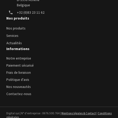
B-5590 Achêne
Belgique
+32 (0)83 23 11 62
Nos produits
Nos produits
Services
Bannière en textile -
Actualités
polyester pour impression jet
d'encre
Informations
Voir le détail
Notre entreprise
123CTP - Comfort Line - 3 in 1
Paiement sécurisé
Digital Inkjet Computer to
Plate - Plaques PS et CtCP
Frais de livraison
Voir le détail
Politique d'avis
Nos nouveautés
Contactez-nous
Digital sys | N° d'entreprise : 0676.500.764 |
Mentions légales & Contact
|
Conditions
générales