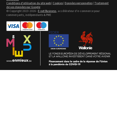
Conditions d'utilisation du site web
|
Cookies
|
Données personnelles
|
Traitement
Collier pour chien pour la
de vos données par Google
sublimation
© Copyright 2023-2026 -
E-net Business
, accélérateur d'e-commerce pour
commerçants, indépendants & PME
Voir le détail