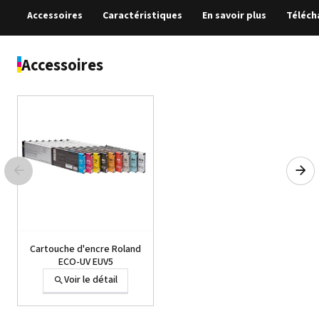
Accessoires
Caractéristiques
En savoir plus
Téléc
Accessoires
Cartouche d'encre Roland
ECO-UV EUV5
Voir le détail