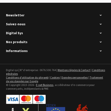
Newsletter
Suivez-nous
Digital Sys
Nos produits
Intec Holographic Milkyway
Flaring Film
Informations
Voir le détail
Sefa ROTEX LITE - occasion
Digital sys | N° d'entreprise : 0676.500.764 |
Mentions légales & Contact
|
Conditions
générales
Voir le détail
Conditions d'utilisation du site web
|
Cookies
|
Données personnelles
|
Traitement
de vos données par Google
© Copyright 2023-2026 -
E-net Business
, accélérateur d'e-commerce pour
commerçants, indépendants & PME