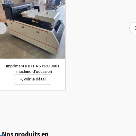
Racle pour tête Espon
i3200-A1
Voir le détail
Imprimante DTF RS PRO 300T
- machine d'occasion
Voir le détail
Humidificateur d'air
Voir le détail
Nos produits en