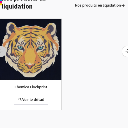
liquidation
Nos produits en liquidation
ROLAND DG VersaArt RE-640 /
OCCASION
Voir le détail
Chemica Flockprint
Voir le détail
Summa D120 Occasion
Voir le détail