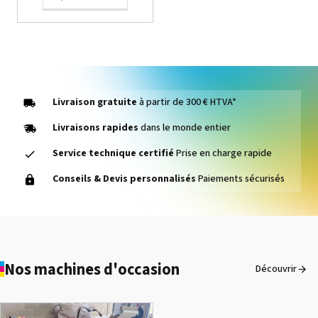
Livraison gratuite
à partir de 300 € HTVA*
Livraisons rapides
dans le monde entier
Service technique certifié
Prise en charge rapide
Damper pour le blanc pour
Conseils & Devis personnalisés
Paiements sécurisés
Slim Sarah
Voir le détail
Nos machines d'occasion
Découvrir