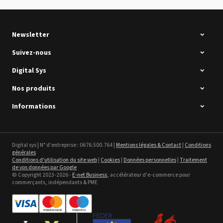
Newsletter
Suivez-nous
Digital Sys
Nos produits
Intec Holographic Milkyway
Flaring Film
Informations
Voir le détail
Sefa ROTEX LITE - occasion
Digital sys | N° d'entreprise : 0676.500.764 |
Mentions légales & Contact
|
Conditions
générales
Voir le détail
Conditions d'utilisation du site web
|
Cookies
|
Données personnelles
|
Traitement
de vos données par Google
© Copyright 2023-2026 -
E-net Business
, accélérateur d'e-commerce pour
commerçants, indépendants & PME