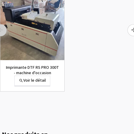
1000015502 PAD,CUTTER
SG-300
Voir le détail
Imprimante DTF RS PRO 300T
- machine d'occasion
Voir le détail
1000002656 PAD,CUTTER
VP-300
Voir le détail