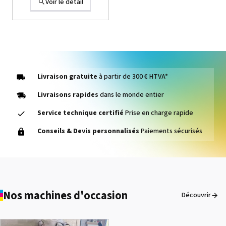
Voir le détail
Livraison gratuite
à partir de 300 € HTVA*
Livraisons rapides
dans le monde entier
Service technique certifié
Prise en charge rapide
1000014464 PAD, CLEANER
Conseils & Devis personnalisés
Paiements sécurisés
D VG-640
Voir le détail
Nos machines d'occasion
Découvrir