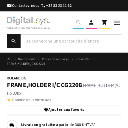
Contactez-nous
+32 83 23 11 62
Nos produits
Pièces de rechange
Roland DG
FRAME,HOLDER I/C CG2208
ROLAND DG
FRAME,HOLDER I/C CG2208
FRAME,HOLDER I/C
CG2208
Donnez-nous votre avis
Ajouter aux favoris
Livraison gratuite
à partir de 300 € HTVA*