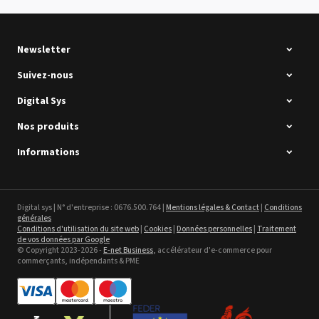
Newsletter
Suivez-nous
Digital Sys
Nos produits
Intec Holographic Milkyway
Flaring Film
Informations
Voir le détail
Sefa ROTEX LITE - occasion
Digital sys | N° d'entreprise : 0676.500.764 |
Mentions légales & Contact
|
Conditions
générales
Voir le détail
Conditions d'utilisation du site web
|
Cookies
|
Données personnelles
|
Traitement
de vos données par Google
© Copyright 2023-2026 -
E-net Business
, accélérateur d'e-commerce pour
commerçants, indépendants & PME