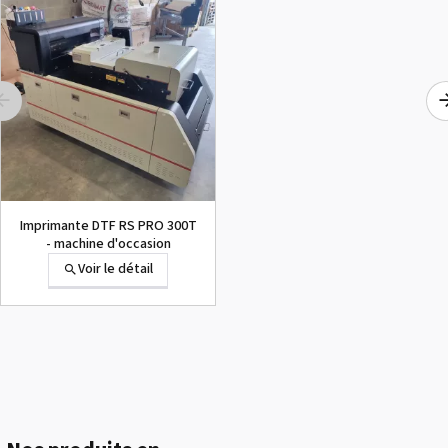
1000015502 PAD,CUTTER
SG-300
Voir le détail
Imprimante DTF RS PRO 300T
- machine d'occasion
Voir le détail
1000002656 PAD,CUTTER
VP-300
Voir le détail