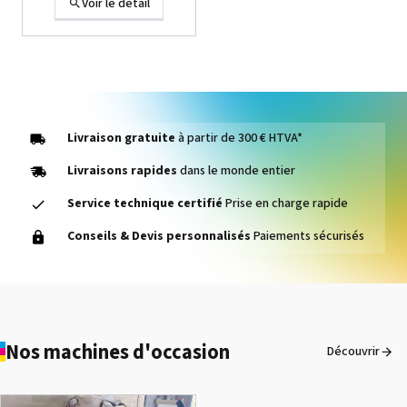
Voir le détail
Livraison gratuite
à partir de 300 € HTVA*
Livraisons rapides
dans le monde entier
Service technique certifié
Prise en charge rapide
1000014464 PAD, CLEANER
Conseils & Devis personnalisés
Paiements sécurisés
D VG-640
Voir le détail
Nos machines d'occasion
Découvrir