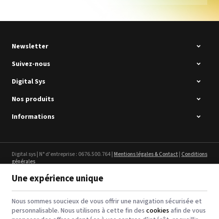
D VG-640
Voir le détail
Newsletter
Chemica SubliTex
Suivez-nous
Voir le détail
Digital Sys
Nos produits
Informations
1000015502 PAD,CUTTER
SG-300
Digital sys | N° d'entreprise : 0676.500.764 |
Mentions légales & Contact
|
Conditions
Voir le détail
générales
Conditions d'utilisation du site web
|
Cookies
|
Données personnelles
|
Traitement
Une expérience unique
de vos données par Google
© Copyright 2023-2026 -
E-net Business
, accélérateur d'e-commerce pour
commerçants, indépendants & PME
Cartouche Roland Eco-Sol
Nous sommes soucieux de vous offrir une navigation sécurisée et
MAX 2
personnalisable. Nous utilisons à cette fin des
cookies
afin de vous
Voir le détail