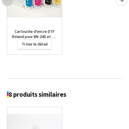
Cartouche d'encre DTF
Roland pour BN-20D et BY-
20
Voir le détail
8 produits similaires
Cartouche Roland Eco-Sol
MAX 3