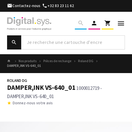
Contactez-nous
+32 83 23 11 62
Nos produits
Pièces de rechange
Roland DG
DAMPER,INK VS-640_01
ROLAND DG
DAMPER,INK VS-640_01
1000012719 -
DAMPER,INK VS-640_01
Donnez-nous votre avis