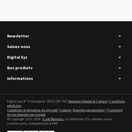
Summa D120 Occasion
Voir le détail
Newsletter
Suivez-nous
Digital Sys
Nos produits
Intec Holographic Milkyway
Flaring Film
Informations
Voir le détail
Sefa ROTEX LITE - occasion
Digital sys | N° d'entreprise : 0676.500.764 |
Mentions légales & Contact
|
Conditions
générales
Voir le détail
Conditions d'utilisation du site web
|
Cookies
|
Données personnelles
|
Traitement
de vos données par Google
© Copyright 2023-2026 -
E-net Business
, accélérateur d'e-commerce pour
commerçants, indépendants & PME