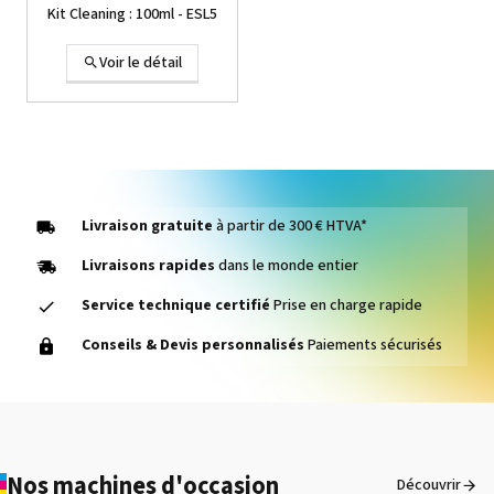
Kit Cleaning : 100ml - ESL5
Voir le détail
WIPER,HEAD VS-640
Voir le détail
Livraison gratuite
à partir de 300 € HTVA*
Livraisons rapides
dans le monde entier
Service technique certifié
Prise en charge rapide
1000014464 PAD, CLEANER
Conseils & Devis personnalisés
Paiements sécurisés
D VG-640
Voir le détail
ASSY, LINEAR ENCODER
Nos machines d'occasion
Découvrir
XR-640