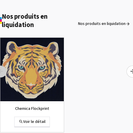
1000002656 PAD,CUTTER
VP-300
Voir le détail
Nos produits en
liquidation
Nos produits en liquidation
ROLAND DG VersaArt RE-640 /
OCCASION
Voir le détail
Chemica Flockprint
Voir le détail