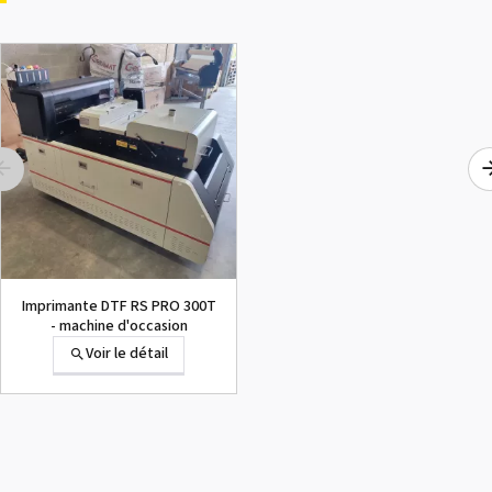
Voir le détail
1000015502 PAD,CUTTER
SG-300
Voir le détail
CABLE-CARD,29P1 276L
Imprimante DTF RS PRO 300T
BBR HIGH-V
- machine d'occasion
Voir le détail
Voir le détail