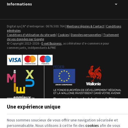
Flaring Film
Informations
Voir le détail
Sefa ROTEX LITE - occasion
Digital sys | N° d'entreprise : 0676.500.764 |
Mentions légales & Contact
|
Conditions
générales
Voir le détail
Conditions d'utilisation du site web
|
Cookies
|
Données personnelles
|
Traitement
de vos données par Google
© Copyright 2023-2026 -
E-net Business
, accélérateur d'e-commerce pour
commerçants, indépendants & PME
Bannière en textile -
polyester pour impression jet
d'encre
Voir le détail
Une expérience unique
123CTP - Comfort Line - 3 in 1
Digital Inkjet Computer to
Nous sommes soucieux de vous offrir une navigation sécurisée et
Plate - Plaques PS et CtCP
Voir le détail
personnalisable. Nous utilisons à cette fin des
cookies
afin de vous