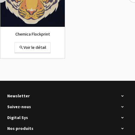
Chemica Flockprint
Voir le détail
Summa D120 Occasion
Voir le détail
Newsletter
Suivez-nous
Digital Sys
Nos produits
Intec Holographic Milkyway