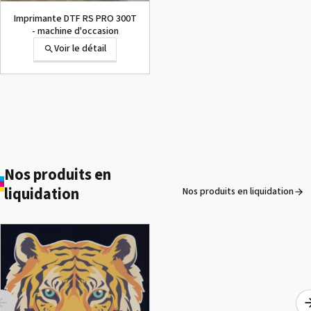
Imprimante DTF RS PRO 300T
- machine d'occasion
Voir le détail
1000002656 PAD,CUTTER
VP-300
Voir le détail
Nos produits en
liquidation
Nos produits en liquidation
ROLAND DG VersaArt RE-640 /
OCCASION
Voir le détail