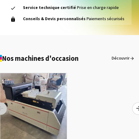
Service technique certifié
Prise en charge rapide
1000014464 PAD, CLEANER
Conseils & Devis personnalisés
Paiements sécurisés
D VG-640
Voir le détail
Nos machines d'occasion
Découvrir
1000015502 PAD,CUTTER
SG-300
Voir le détail