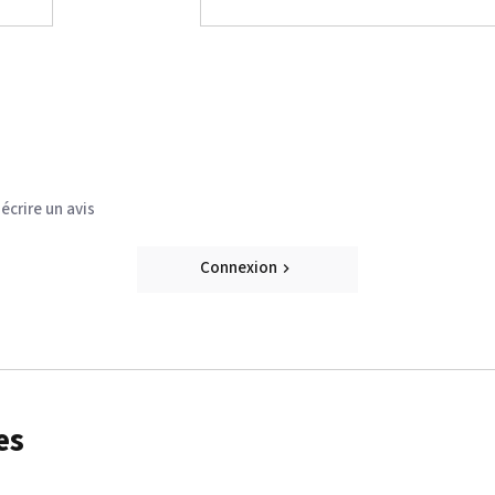
écrire un avis
Connexion
ble
es