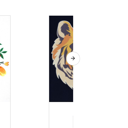
Chemica Flockprint
Voir le détail