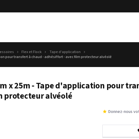
essoires
Flex et Flock
Tape d'application
 pour transfert à chaud - adhésif fort - avec film protecteur alvéolé
m x 25m - Tape d'application pour tran
lm protecteur alvéolé
Donnez-nous vot