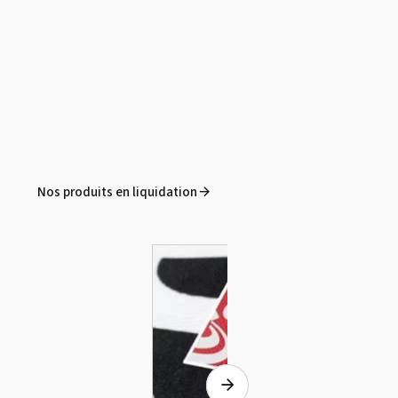
couleurs - 
Voir le 
Nos produits en liquidation
Summa D120 