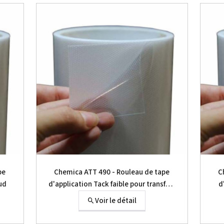
pe
Chemica ATT 490 - Rouleau de tape
C
ud
d'application Tack faible pour transfert
d
à chaud
Voir le détail