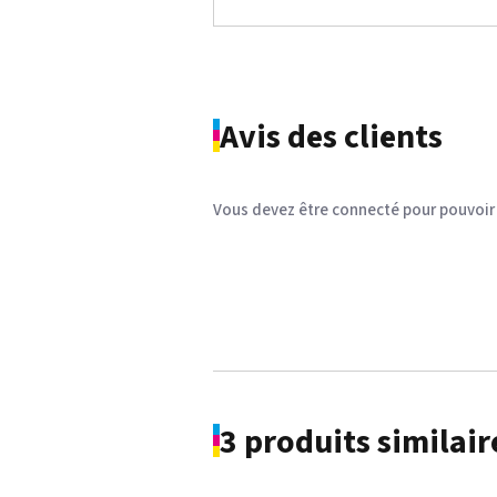
Avis des clients
Vous devez être connecté pour pouvoir 
Chemica Easyprint - Flex imprima
3 produits similair
Voir le détail