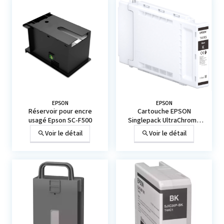
EPSON
EPSON
Réservoir pour encre
Cartouche EPSON
usagé Epson SC-F500
Singlepack UltraChrome
XD2
Voir le détail
Voir le détail