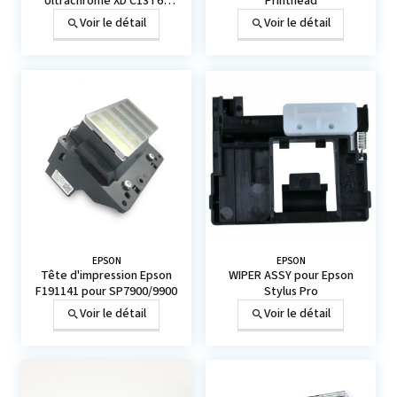
Ultrachrome XD C13T69
Printhead
(110/350/700 ml)
Voir le détail
Voir le détail
EPSON
EPSON
Tête d'impression Epson
WIPER ASSY pour Epson
F191141 pour SP7900/9900
Stylus Pro
Voir le détail
Voir le détail