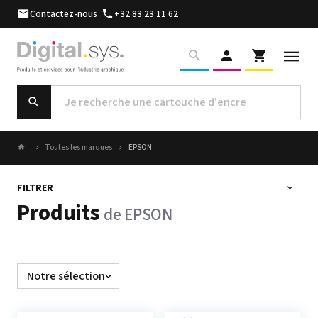
Contactez-nous
+32 83 23 11 62
Toutes les marques
EPSON
FILTRER
Produits
de EPSON
Trier