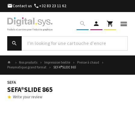
Contact us
+32 83 23 11 62
Nos produits
Impression textile
Presse à chaud
Pneumatique grand format
SEFA®SLIDE 865
SEFA
SEFA®SLIDE 865
Write your review