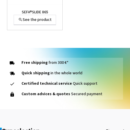
SEFA®SLIDE 865
See the product
Free shipping
from 300 €*
Quick shipping
in the whole world
Certified technical service
Quick support
SEFA®SLIDE 865
Custom advices & quotes
Secured payment
See the product