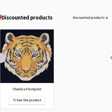
Discounted products
Discounted products
ROLAND DG VersaArt RE-640 /
SECOND-HAND
See the product
Chemica Flockprint
See the product