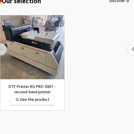
Our selection
Discover
Secabo TPD7 PREMIUM
automatic double plate
heat press
See the product
DTF Printer RS PRO 300T -
second-hand printer
See the product