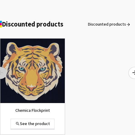
Discounted products
Discounted products
ROLAND DG VersaArt RE-640 /
SECOND-HAND
See the product
Chemica Flockprint
See the product